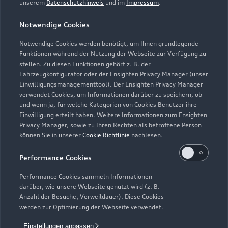
unserem
Datenschutzhinweis
und im
Impressum
.
Teile- & Zubehörverkauf
Schließt bald
18:00
Notwendige Cookies
Notwendige Cookies werden benötigt, um Ihnen grundlegende
Funktionen während der Nutzung der Webseite zur Verfügung zu
stellen. Zu diesen Funktionen gehört z. B. der
Fahrzeugkonfigurator oder der Ensighten Privacy Manager (unser
Einwilligungsmanagementtool). Der Ensighten Privacy Manager
Zurück nach oben
verwendet Cookies, um Informationen darüber zu speichern, ob
und wenn ja, für welche Kategorien von Cookies Benutzer ihre
Einwilligung erteilt haben. Weitere Informationen zum Ensighten
Modelle
Privacy Manager, sowie zu Ihren Rechten als betroffene Person
können Sie in unserer
Cookie Richtlinie
nachlesen.
Kaufen & leasen
Alle Modelle
Performance Cookies
Modelle vergleichen
Service & Zubehör
Performance Cookies sammeln Informationen
Neuwagensuche
darüber, wie unsere Webseite genutzt wird (z. B.
Elektromodelle
Anzahl der Besuche, Verweildauer). Diese Cookies
Gebrauchtwagensuche
Support
werden zur Optimierung der Webseite verwendet.
Saisonale Angebote
Plug-in-Hybride
Gebrauchtwagen
Einstellungen anpassen