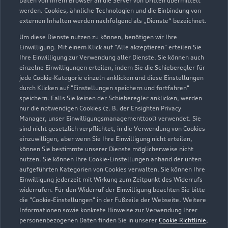
Daten von Ihrem Browser an die Server von Dritten übermittelt
werden. Cookies, ähnliche Technologien und die Einbindung von
externen Inhalten werden nachfolgend als „Dienste“ bezeichnet.
Grüner Weg 27
23936 Grevesmühlen
Um diese Dienste nutzen zu können, benötigen wir Ihre
Einwilligung. Mit einem Klick auf "Alle akzeptieren" erteilen Sie
Ihre Einwilligung zur Verwendung aller Dienste. Sie können auch
03881 78800
einzelne Einwilligungen erteilen, indem Sie die Schieberegler für
jede Cookie-Kategorie einzeln anklicken und diese Einstellungen
service@autohaus-martens.com
durch Klicken auf "Einstellungen speichern und fortfahren"
speichern. Falls Sie keinen der Schieberegler anklicken, werden
nur die notwendigen Cookies (z. B. der Ensighten Privacy
Kontaktdaten herunterladen
Manager, unser Einwilligungsmanagementtool) verwendet. Sie
sind nicht gesetzlich verpflichtet, in die Verwendung von Cookies
einzuwilligen, aber wenn Sie Ihre Einwilligung nicht erteilen,
können Sie bestimmte unserer Dienste möglicherweise nicht
Öffnungszeiten
nutzen. Sie können Ihre Cookie-Einstellungen anhand der unten
aufgeführten Kategorien von Cookies verwalten. Sie können Ihre
Einwilligung jederzeit mit Wirkung zum Zeitpunkt des Widerrufs
widerrufen. Für den Widerruf der Einwilligung beachten Sie bitte
Service
die "Cookie-Einstellungen" in der Fußzeile der Webseite. Weitere
Schließt bald
18:00
Informationen sowie konkrete Hinweise zur Verwendung Ihrer
personenbezogenen Daten finden Sie in unserer
Cookie Richtlinie
,